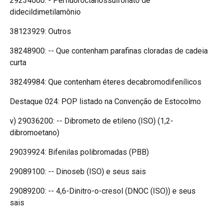
29234000: - Perfluoroctanossulfonato de
didecildimetilamônio
38123929: Outros
38248900: -- Que contenham parafinas cloradas de cadeia
curta
38249984: Que contenham éteres decabromodifenílicos
Destaque 024: POP listado na Convenção de Estocolmo
v) 29036200: -- Dibrometo de etileno (ISO) (1,2-
dibromoetano)
29039924: Bifenilas polibromadas (PBB)
29089100: -- Dinoseb (ISO) e seus sais
29089200: -- 4,6-Dinitro-o-cresol (DNOC (ISO)) e seus
sais