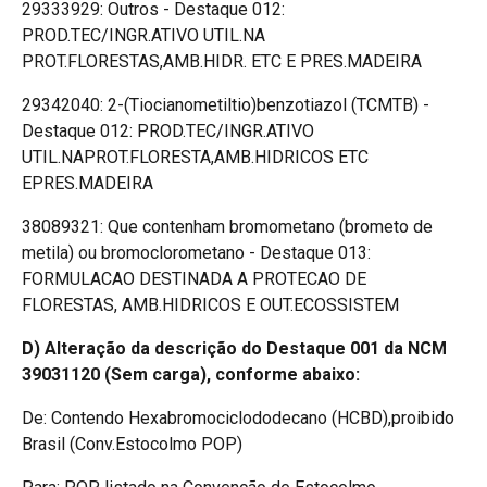
29333929: Outros - Destaque 012:
PROD.TEC/INGR.ATIVO UTIL.NA
PROT.FLORESTAS,AMB.HIDR. ETC E PRES.MADEIRA
29342040: 2-(Tiocianometiltio)benzotiazol (TCMTB) -
Destaque 012: PROD.TEC/INGR.ATIVO
UTIL.NAPROT.FLORESTA,AMB.HIDRICOS ETC
EPRES.MADEIRA
38089321: Que contenham bromometano (brometo de
metila) ou bromoclorometano - Destaque 013:
FORMULACAO DESTINADA A PROTECAO DE
FLORESTAS, AMB.HIDRICOS E OUT.ECOSSISTEM
D) Alteração da descrição do Destaque 001 da NCM
39031120 (Sem carga),
conforme abaixo:
De: Contendo Hexabromociclododecano (HCBD),proibido
Brasil (Conv.Estocolmo POP)