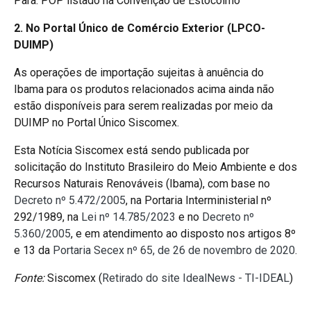
Para: POP listado na Convenção de Estocolmo
2. No Portal Único de Comércio Exterior (LPCO-
DUIMP)
As operações de importação sujeitas à anuência do
Ibama para os produtos relacionados acima ainda não
estão disponíveis para serem realizadas por meio da
DUIMP no Portal Único Siscomex.
Esta Notícia Siscomex está sendo publicada por
solicitação do Instituto Brasileiro do Meio Ambiente e dos
Recursos Naturais Renováveis (Ibama), com base no
Decreto nº 5.472/2005
, na Portaria Interministerial nº
292/1989, na
Lei nº 14.785/2023
e no
Decreto nº
5.360/2005
, e em atendimento ao disposto nos artigos 8º
e 13 da
Portaria Secex nº 65, de 26 de novembro de 2020
.
Fonte:
Siscomex (
Retirado do site IdealNews - TI-IDEAL
)