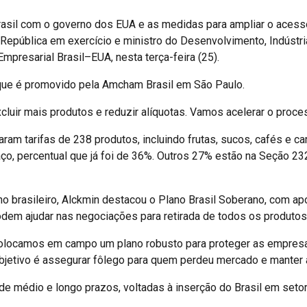
rasil com o governo dos EUA e as medidas para ampliar o acess
República em exercício e ministro do Desenvolvimento, Indústri
Empresarial Brasil–EUA, nesta terça-feira (25).
 que é promovido pela Amcham Brasil em São Paulo.
cluir mais produtos e reduzir alíquotas. Vamos acelerar o proces
am tarifas de 238 produtos, incluindo frutas, sucos, cafés e ca
faço, percentual que já foi de 36%. Outros 27% estão na Seção 232
 brasileiro, Alckmin destacou o Plano Brasil Soberano, com a
em ajudar nas negociações para retirada de todos os produtos d
o. Colocamos em campo um plano robusto para proteger as empres
jetivo é assegurar fôlego para quem perdeu mercado e manter a i
e médio e longo prazos, voltadas à inserção do Brasil em setor