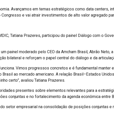
omia. Avançamos em temas estratégicos como data centers, inteli
 Congresso e vai atrair investimentos de alto valor agregado para
DIC, Tatiana Prazeres, participou do painel Diálogo com o Govern
um painel moderado pelo CEO da Amcham Brasil, Abrão Neto, a s
ão bilateral e reforçam o papel central do diálogo e da articulaç
funciona. Vimos progressos concretos e é fundamental manter e
 Brasil ao mercado americano. A relação Brasil–Estados Unidos
ho certo”, avaliou Tatiana Prazeres.
ridades presentes sobre elementos relevantes para a estratégia
ções conjuntas e no fortalecimento da agenda econômica entre B
l do setor empresarial na consolidação de posições conjuntas e